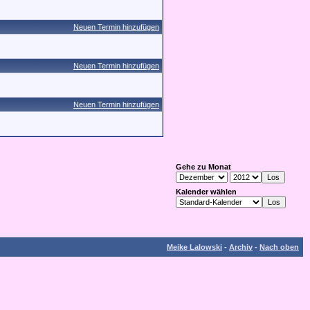
Neuen Termin hinzufügen
Neuen Termin hinzufügen
Neuen Termin hinzufügen
Gehe zu Monat
Kalender wählen
Meike Lalowski
-
Archiv
-
Nach oben