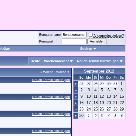
Benutzername
Angemeldet bleiben?
Kennwort
iträge
Suchen
Heute
Wochenansicht
Neuen Termin hinzufügen
September 2012
«
Woche
|
Woche
»
So
Mo
Di
Mi
Do
Fr
Sa
Neuen Termin hinzufügen
1
>
26
27
28
29
30
31
2
3
4
5
6
7
8
>
9
10
11
12
13
14
15
>
Neuen Termin hinzufügen
16
17
18
19
20
21
22
>
23
24
25
26
27
28
29
>
Neuen Termin hinzufügen
30
>
1
2
3
4
5
6
Neuen Termin hinzufügen