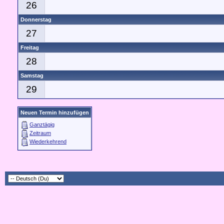
26
Donnerstag
27
Freitag
28
Samstag
29
Neuen Termin hinzufügen
Ganztägig
Zeitraum
Wiederkehrend