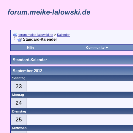
forum.meike-lalowski.de
>
Kalender
Standard-Kalender
Hilfe
Community
Standard-Kalender
September 2012
Sonntag
23
Montag
24
Dienstag
25
Mittwoch