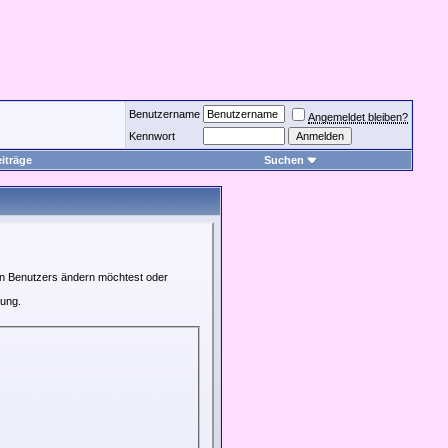
Benutzername
Angemeldet bleiben?
Kennwort
iträge
Suchen
ren Benutzers ändern möchtest oder
rung.