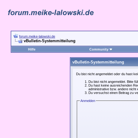
forum.meike-lalowski.de
vBulletin-Systemmitteilung
Hilfe
Community
vBulletin-Systemmitteilung
Du bist nicht angemeldet oder du hast kei
Du bist nicht angemeldet. Bitte fü
Du hast keine ausreichenden Rech
administrative bzw. andere nicht 
Du versuchst einen Beitrag zu ve
Anmelden