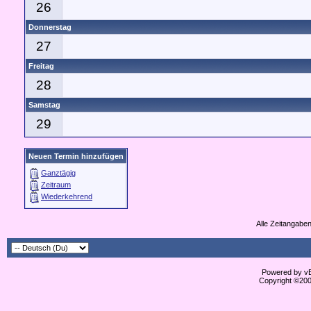
26
Donnerstag
27
Freitag
28
Samstag
29
Neuen Termin hinzufügen
Ganztägig
Zeitraum
Wiederkehrend
Alle Zeitangaben
Powered by vBu
Copyright ©2000