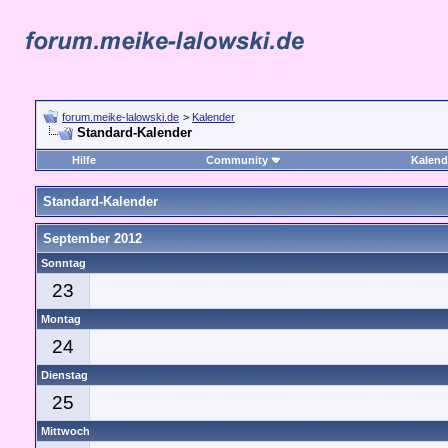
forum.meike-lalowski.de
>
Kalender
Standard-Kalender
Hilfe
Community
Kalend
Standard-Kalender
September 2012
Sonntag
23
Montag
24
Dienstag
25
Mittwoch