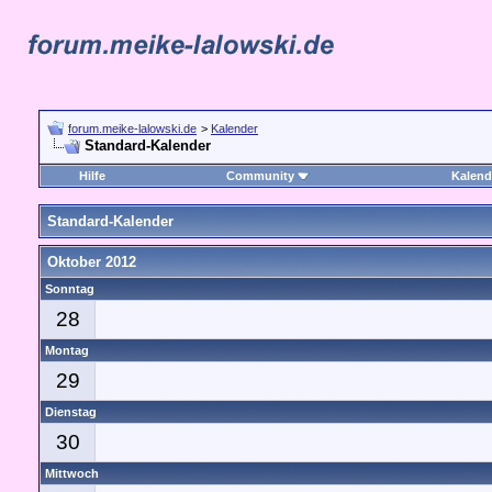
forum.meike-lalowski.de
>
Kalender
Standard-Kalender
Hilfe
Community
Kalend
Standard-Kalender
Oktober 2012
Sonntag
28
Montag
29
Dienstag
30
Mittwoch