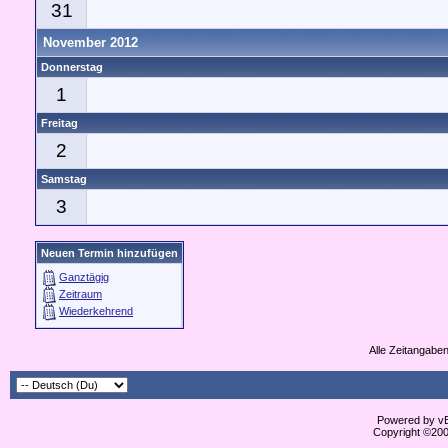
31
November 2012
Donnerstag
1
Freitag
2
Samstag
3
Neuen Termin hinzufügen
Ganztägig
Zeitraum
Wiederkehrend
Alle Zeitangaben
Powered by vBu
Copyright ©2000