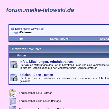
forum.meike-lalowski.de
Weiteres
Hilfe
Community
Kalend
Unterforen
: Weiteres
Forum
Infos, Mitteilungen, Administratives
Hier gibt es Mitteilungen das Forum betreffend, Infos und eine kommentierte 
In diesem Bereich kann nur der Moderator neue Beiträge erstellen.
spielen - üben - testen
Hier kann man die Funktionen des Forums testen. Nur keine Scheu! Achtung, 
gelöscht.
Forum enthält neue Beiträge.
Forum enthält keine neuen Beiträge.