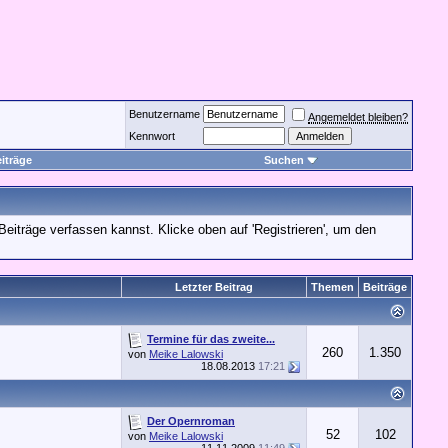
Benutzername
Angemeldet bleiben?
Kennwort
iträge
Suchen
Beiträge verfassen kannst. Klicke oben auf 'Registrieren', um den
Letzter Beitrag
Themen
Beiträge
Termine für das zweite...
260
1.350
von
Meike Lalowski
18.08.2013
17:21
Der Opernroman
52
102
von
Meike Lalowski