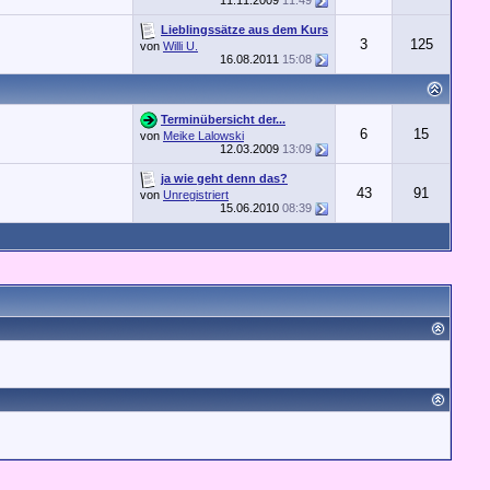
11.11.2009
11:49
Lieblingssätze aus dem Kurs
3
125
von
Willi U.
16.08.2011
15:08
Terminübersicht der...
6
15
von
Meike Lalowski
12.03.2009
13:09
ja wie geht denn das?
43
91
von
Unregistriert
15.06.2010
08:39