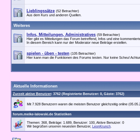
Lieblingssätze
(52 Betrachter)
Aus dem Kurs und anderen Quellen.
Weiteres
Infos, Mitteilungen, Administratives
(59 Betrachter)
Hier gibt es Mitteilungen das Forum betreffend, Infos und eine kommentierte
In diesem Bereich kann nur der Moderator neue Beiträge erstellen.
spielen - üben - testen
(105 Betrachter)
Hier kann man die Funktionen des Forums testen. Nur keine Scheu! Achtung,
Aktuelle Informationen
Zurzeit aktive Benutzer
: 3762 (Registrierte Benutzer: 0, Gäste: 3762)
Mit 7.928 Benutzern waren die meisten Benutzer gleichzeitig online (05.05
forum.meike-lalowski.de Statistiken
Themen: 368, Beiträge: 1.689, Benutzer: 100,
Aktive Benutzer: 0
Wir begrüßen unseren neuesten Benutzer,
LeonKrunch
.