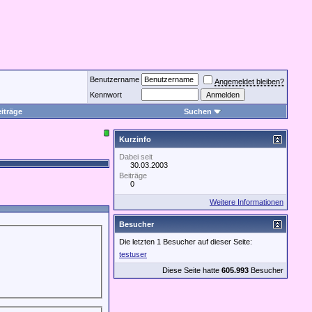
Benutzername
Angemeldet bleiben?
Kennwort
iträge
Suchen
Kurzinfo
Dabei seit
30.03.2003
Beiträge
0
Weitere Informationen
Besucher
Die letzten 1 Besucher auf dieser Seite:
testuser
Diese Seite hatte
605.993
Besucher