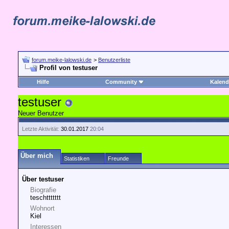
forum.meike-lalowski.de
>
Benutzerliste
Profil von testuser
Hilfe
Community
Kalend
testuser
Neuer Benutzer
Letzte Aktivität:
30.01.2017
20:04
Über mich
Statistiken
Freunde
Über testuser
Biografie
teschttttttt
Wohnort
Kiel
Interessen