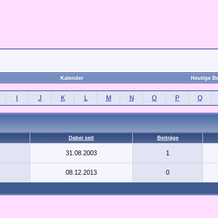
Kalender
Heutige Be
I
J
K
L
M
N
O
P
Q
Dabei seit
Beiträge
31.08.2003
1
08.12.2013
0