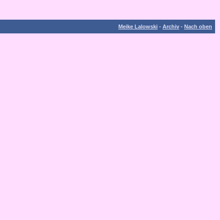
Meike Lalowski
-
Archiv
-
Nach oben