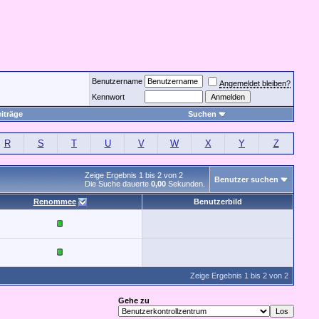
Benutzername
Angemeldet bleiben?
Kennwort
iträge
Suchen
R
S
T
U
V
W
X
Y
Z
Zeige Ergebnis 1 bis 2 von 2
Benutzer suchen
Die Suche dauerte
0,00
Sekunden.
Renommee
Benutzerbild
Zeige Ergebnis 1 bis 2 von 2
Gehe zu