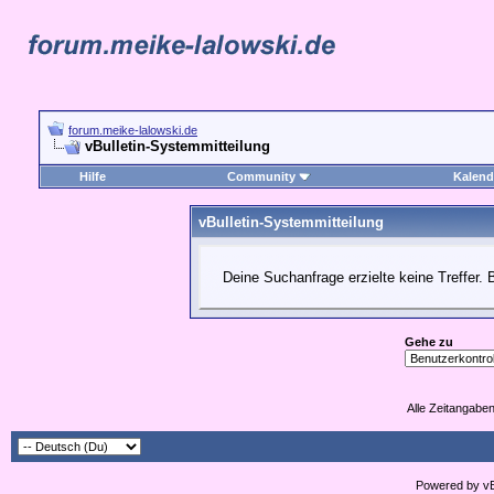
forum.meike-lalowski.de
vBulletin-Systemmitteilung
Hilfe
Community
Kalend
vBulletin-Systemmitteilung
Deine Suchanfrage erzielte keine Treffer. 
Gehe zu
Alle Zeitangaben
Powered by vBu