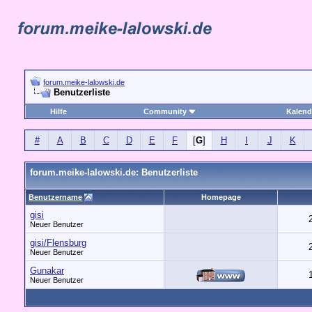
forum.meike-lalowski.de
Benutzerliste
Hilfe
Community
Kalend
#
A
B
C
D
E
F
[
G
]
H
I
J
K
forum.meike-lalowski.de: Benutzerliste
Benutzername
Homepage
gisi
Neuer Benutzer
gisi/Flensburg
Neuer Benutzer
Gunakar
Neuer Benutzer