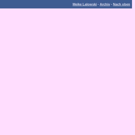
Meike Lalowski
-
Archiv
-
Nach oben