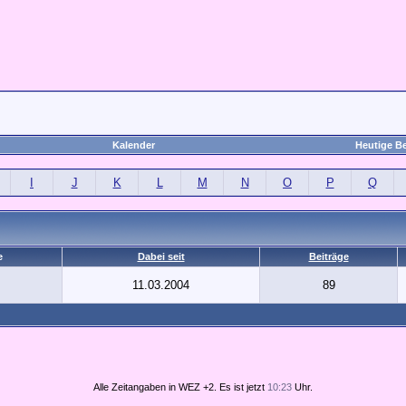
Kalender
Heutige Be
I
J
K
L
M
N
O
P
Q
e
Dabei seit
Beiträge
11.03.2004
89
Alle Zeitangaben in WEZ +2. Es ist jetzt
10:23
Uhr.