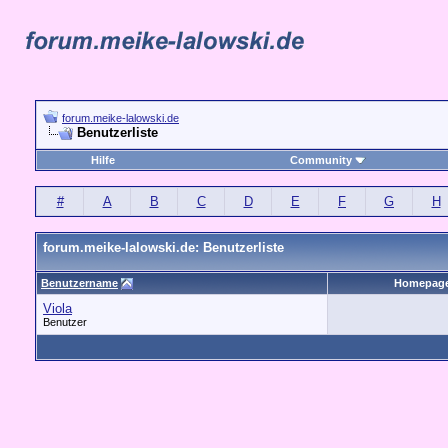
forum.meike-lalowski.de
Benutzerliste
Hilfe
Community
#
A
B
C
D
E
F
G
H
forum.meike-lalowski.de: Benutzerliste
Benutzername
Homepag
Viola
Benutzer