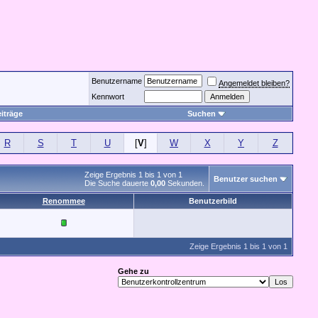
Benutzername
Angemeldet bleiben?
Kennwort
iträge
Suchen
R
S
T
U
[
V
]
W
X
Y
Z
Zeige Ergebnis 1 bis 1 von 1
Benutzer suchen
Die Suche dauerte
0,00
Sekunden.
Renommee
Benutzerbild
Zeige Ergebnis 1 bis 1 von 1
Gehe zu