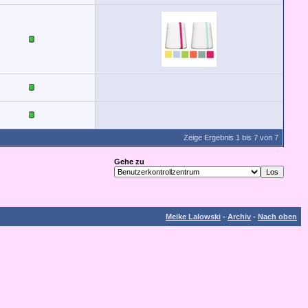
Zeige Ergebnis 1 bis 7 von 7
Gehe zu
Meike Lalowski
-
Archiv
-
Nach oben