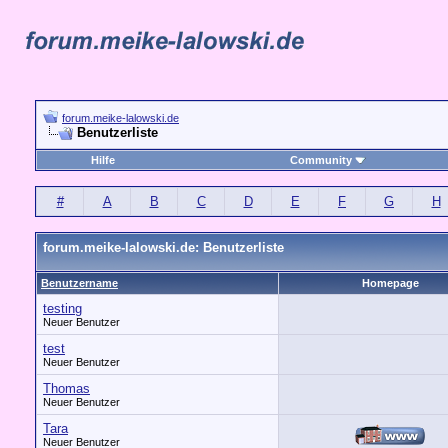
forum.meike-lalowski.de
Benutzerliste
Hilfe
Community
#
A
B
C
D
E
F
G
H
forum.meike-lalowski.de: Benutzerliste
Benutzername
Homepage
testing
Neuer Benutzer
test
Neuer Benutzer
Thomas
Neuer Benutzer
Tara
Neuer Benutzer