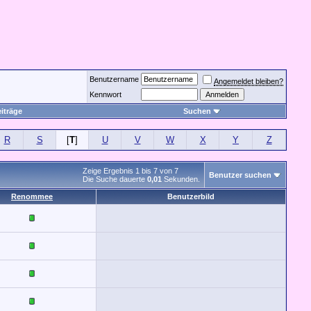
Benutzername
Angemeldet bleiben?
Kennwort
iträge
Suchen
R
S
[
T
]
U
V
W
X
Y
Z
Zeige Ergebnis 1 bis 7 von 7
Benutzer suchen
Die Suche dauerte
0,01
Sekunden.
Renommee
Benutzerbild