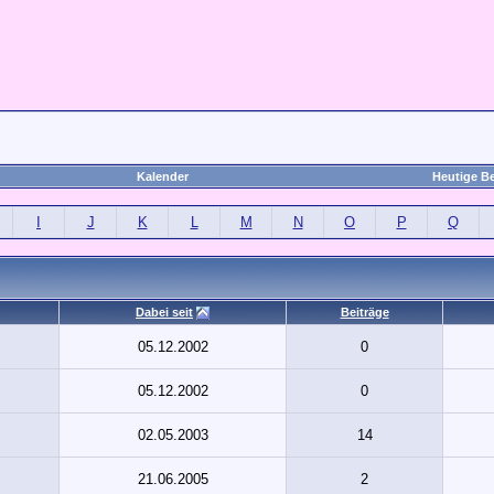
Kalender
Heutige Be
I
J
K
L
M
N
O
P
Q
Dabei seit
Beiträge
05.12.2002
0
05.12.2002
0
02.05.2003
14
21.06.2005
2