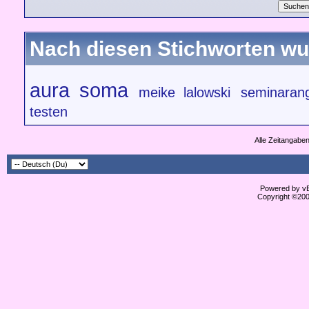
Nach diesen Stichworten wu
aura soma
meike lalowski
seminaran
testen
Alle Zeitangaben
Powered by vBu
Copyright ©2000