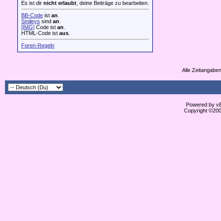
Es ist dir
nicht erlaubt
, deine Beiträge zu bearbeiten.
BB-Code
ist
an
.
Smileys
sind
an
.
[IMG]
Code ist
an
.
HTML-Code ist
aus
.
Foren-Regeln
Alle Zeitangaben
Powered by vBu
Copyright ©2000