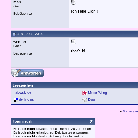
man
Gast
Ich liebe Dich!!
Beiträge: n/a
25.01.2005, 23:06
woman
Gast
that's it!
Beiträge: n/a
Lesezeichen
lalowski.de
Mister Wong
del.icio.us
Digg
«
Vorherig
Forumregeln
Es ist dir
nicht erlaubt
, neue Themen zu verfassen.
Es ist dir
nicht erlaubt
, auf Beiträge zu antworten.
Es ist dir
nicht erlaubt
, Anhänge hochzuladen.