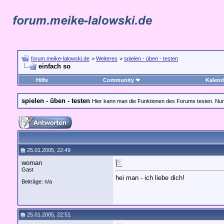
forum.meike-lalowski.de
>
Weiteres
>
spielen - üben - testen
einfach so
Hilfe
Community
Kalend
spielen - üben - testen
Hier kann man die Funktionen des Forums testen. Nur k
25.01.2005, 22:49
woman
Gast
hei man - ich liebe dich!
Beiträge: n/a
25.01.2005, 22:51