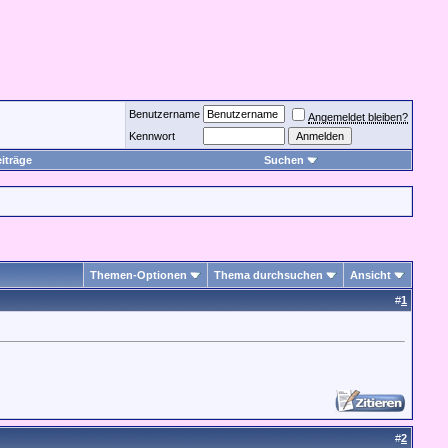
Benutzername
Angemeldet bleiben?
Kennwort
iträge
Suchen
Themen-Optionen
Thema durchsuchen
Ansicht
#
1
#
2