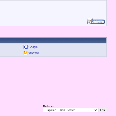
Google
oneview
Gehe zu