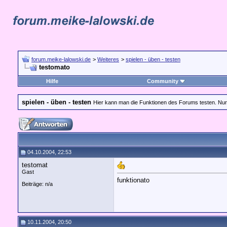
forum.meike-lalowski.de
>
Weiteres
>
spielen - üben - testen
testomato
Hilfe
Community
spielen - üben - testen
Hier kann man die Funktionen des Forums testen. Nur k
04.10.2004, 22:53
testomat
Gast
funktionato
Beiträge: n/a
10.11.2004, 20:50