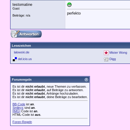
testomatine
Gast
perfekto
Beiträge: n/a
Lesezeichen
lalowski.de
Mister Wong
del.icio.us
Digg
Forumregeln
Es ist dir
nicht erlaubt
, neue Themen zu verfassen.
Es ist dir
nicht erlaubt
, auf Beiträge zu antworten.
Es ist dir
nicht erlaubt
, Anhänge hochzuladen.
Es ist dir
nicht erlaubt
, deine Beiträge zu bearbeiten.
BB-Code
ist
an
.
Smileys
sind
an
.
[IMG]
Code ist
an
.
HTML-Code ist
aus
.
Foren-Regeln