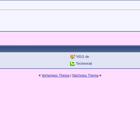
YiGG.de
Technorati
«
Vorheriges Thema
|
Nächstes Thema
»