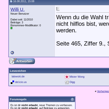
16.08.2011, 15:08
Willi U.
Neuer Benutzer
Wenn du die Wahl tri
Dabei seit: 11/2010
nicht hilflos bist, w
Beiträge: 3
Renommee-Modifikator:
0
werden.
Seite 465, Ziffer 9.,
Lesezeichen
lalowski.de
Mister Wong
del.icio.us
Digg
«
Vorherig
Forumregeln
Es ist dir
nicht erlaubt
, neue Themen zu verfassen.
Es ist dir
nicht erlaubt
, auf Beiträge zu antworten.