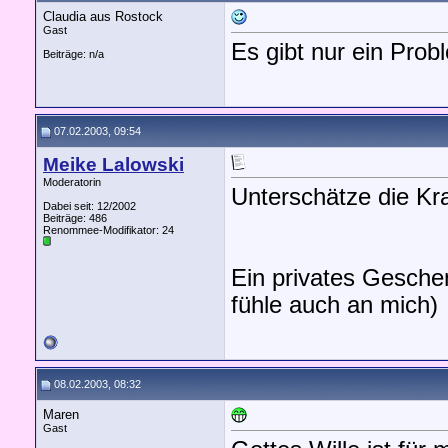
Claudia aus Rostock
Gast
Es gibt nur ein Probl
Beiträge: n/a
07.02.2003, 09:54
Meike Lalowski
Moderatorin
Unterschätze die Kra
Dabei seit: 12/2002
Beiträge: 486
Renommee-Modifikator:
24
Ein privates Gesche
fühle auch an mich)
08.02.2003, 08:32
Maren
Gast