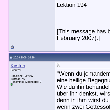
Lektion 194
[This message has b
February 2007).]
20.09.2008, 16:28
Kirsten
Benutzer
"Wenn du jemandem b
Dabei seit: 03/2007
eine heilige Begegnu
Beiträge: 46
Renommee-Modifikator:
0
Wie du ihn behandels
über ihn denkst, wirs
denn in ihm wirst du
wenn zwei Gottessöh