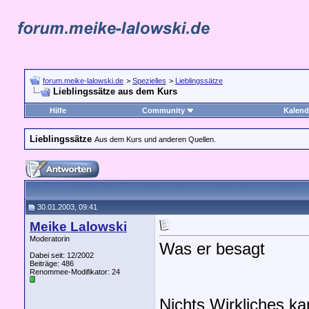
forum.meike-lalowski.de
>
Spezielles
>
Lieblingssätze
Lieblingssätze aus dem Kurs
Hilfe
Community
Kalend
Lieblingssätze
Aus dem Kurs und anderen Quellen.
30.01.2003, 09:41
Meike Lalowski
Moderatorin
Was er besagt
Dabei seit: 12/2002
Beiträge: 486
Renommee-Modifikator:
24
Nichts Wirkliches k