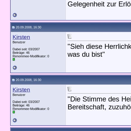
Gelegenheit zur Erl
20.09.2008, 16:30
Kirsten
Benutzer
"Sieh diese Herrlichk
Dabei seit: 03/2007
was du bist"
Beiträge: 46
Renommee-Modifikator:
0
20.09.2008, 16:30
Kirsten
Benutzer
"Die Stimme des Heil
Dabei seit: 03/2007
Bereitschaft, zuzuhö
Beiträge: 46
Renommee-Modifikator:
0