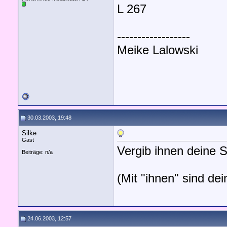
L 267
------------------
Meike Lalowski
30.03.2003, 19:48
Silke
Gast
Vergib ihnen deine 
Beiträge: n/a
(Mit "ihnen" sind de
24.06.2003, 12:57