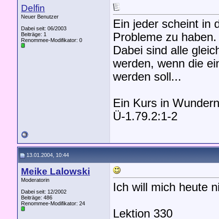
Delfin
Neuer Benutzer
Ein jeder scheint in
Dabei seit: 06/2003
Probleme zu haben.
Beiträge: 1
Renommee-Modifikator:
0
Dabei sind alle glei
werden, wenn die ei
werden soll...
Ein Kurs in Wunder
Ü-1.79.2:1-2
13.01.2004, 10:44
Meike Lalowski
Moderatorin
Ich will mich heute n
Dabei seit: 12/2002
Beiträge: 486
Renommee-Modifikator:
24
Lektion 330