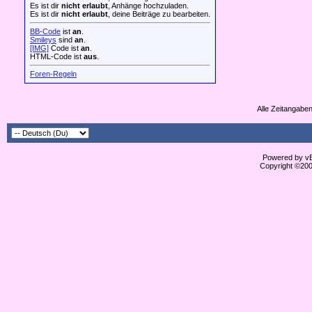
Es ist dir
nicht erlaubt
, Anhänge hochzuladen.
Es ist dir
nicht erlaubt
, deine Beiträge zu bearbeiten.
BB-Code
ist
an
.
Smileys
sind
an
.
[IMG]
Code ist
an
.
HTML-Code ist
aus
.
Foren-Regeln
Alle Zeitangaben
Powered by vBu
Copyright ©2000