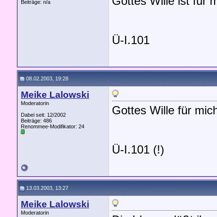
Gottes Wille ist für
Beiträge: n/a
Ü-I.101
08.02.2003, 19:28
Meike Lalowski
Moderatorin
Gottes Wille für mi
Dabei seit: 12/2002
Beiträge: 486
Renommee-Modifikator:
24
Ü-I.101 (!)
13.03.2003, 13:27
Meike Lalowski
Moderatorin