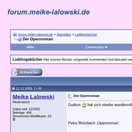
forum.meike-lalowski.de
>
Spezielles
>
Lieblingsbücher
Der Opernroman
Hilfe
Community
Lieblingsbücher
Hier können Bücher vorgestellt, kommentiert und diskutiert w
11.11.2009, 11:49
Meike Lalowski
Der Opernroman
Moderatorin
Gudrun
hat sich wieder wundervo
Dabei seit: 12/2002
Beiträge: 486
Renommee-Modifikator:
24
Petra Morsbach ‚Opernroman’