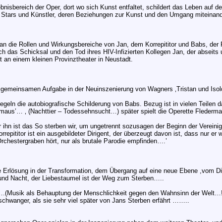
nisbereich der Oper, dort wo sich Kunst entfaltet, schildert das Leben auf 
Stars und Künstler, deren Beziehungen zur Kunst und den Umgang miteinand
n die Rollen und Wirkungsbereiche von Jan, dem Korrepititor und Babs, der Re
urch das Schicksal und den Tod ihres HIV-Infizierten Kollegen Jan, der abseit
t an einem kleinen Provinztheater in Neustadt.
 gemeinsamen Aufgabe in der Neuinszenierung von Wagners ‚Tristan und Isol
geln die autobiografische Schilderung von Babs. Bezug ist in vielen Teilen da
ermaus’… ‚ (Nachttier – Todessehnsucht…) später spielt die Operette Flederma
ihn ist das So sterben wir, um ungetrennt sozusagen der Beginn der Vereini
orrepititor ist ein ausgebildeter Dirigent, der überzeugt davon ist, dass nur 
 Orchestergraben hört, nur als brutale Parodie empfinden….’
e Erlösung in der Transformation, dem Übergang auf eine neue Ebene ,vom Die
und Nacht, der Liebestaumel ist der Weg zum Sterben…..
….(Musik als Behauptung der Menschlichkeit gegen den Wahnsinn der Welt…!
 schwanger, als sie sehr viel später von Jans Sterben erfährt ……..