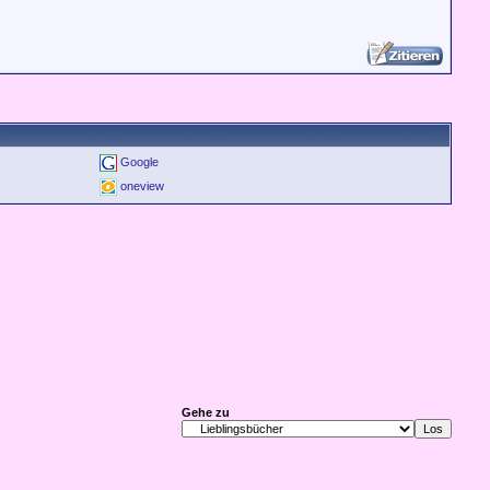
Google
oneview
Gehe zu