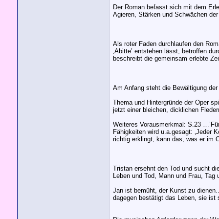
Der Roman befasst sich mit dem Erleb
Agieren, Stärken und Schwächen der 
Als roter Faden durchlaufen den Roma
‚Abitte’ entstehen lässt, betroffen d
beschreibt die gemeinsam erlebte Zei
Am Anfang steht die Bewältigung der
Thema und Hintergründe der Oper spie
jetzt einer bleichen, dicklichen Fled
Weiteres Vorausmerkmal: S.23 …’Für 
Fähigkeiten wird u.a.gesagt: ‚Jeder K
richtig erklingt, kann das, was er im
Tristan ersehnt den Tod und sucht di
Leben und Tod, Mann und Frau, Tag 
Jan ist bemüht, der Kunst zu dienen
dagegen bestätigt das Leben, sie ist