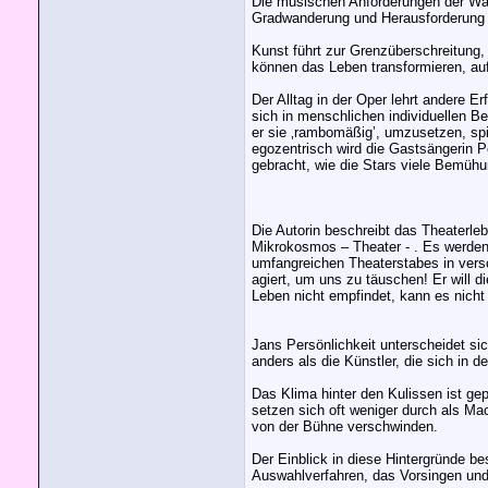
Die musischen Anforderungen der Wag
Gradwanderung und Herausforderung fü
Kunst führt zur Grenzüberschreitung,
können das Leben transformieren, au
Der Alltag in der Oper lehrt andere 
sich in menschlichen individuellen B
er sie ‚rambomäßig’, umzusetzen, spi
egozentrisch wird die Gastsängerin Pe
gebracht, wie die Stars viele Bemüh
Die Autorin beschreibt das Theaterleb
Mikrokosmos – Theater - . Es werden 
umfangreichen Theaterstabes in versch
agiert, um uns zu täuschen! Er will d
Leben nicht empfindet, kann es nicht
Jans Persönlichkeit unterscheidet si
anders als die Künstler, die sich in 
Das Klima hinter den Kulissen ist ge
setzen sich oft weniger durch als Ma
von der Bühne verschwinden.
Der Einblick in diese Hintergründe b
Auswahlverfahren, das Vorsingen und 