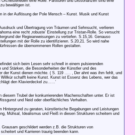
Orchesterleben eine Rolle. Partituren und Dissonanzen sind eine
zu bewältigen ist.
nen in der Auflösung der Pole Mensch – Kunst. Musik und Kunst
g, Ausdruck und Übertragung von Träumen und Sehnsucht, verlieren
homa eine recht ‚robuste’ Einstellung zur Tristan-Rolle. So versucht
Hintergrund der Regieanweisungen zu vertiefen. S.15,16. Genauso
tellungen mit der Rolle zu identifizieren. S.20,21. So wird nahe
dürfnissen die übernommenen Rollen gestalten.
befindet sich beim Lesen sehr schnell in einem pulsierenden
n und Stärken, die Besonderheiten der Künstler und des
er der Kunst dienen möchte. ( S. 119 ….. ‚ Der ahnt was ihm fehlt, und
n. Willkür schafft keine Kunst. Kunst ist Essenz des Lebens, wer das
 schlägt den Klavierdeckel zu……’
in diesem Trubel der konkurrierenden Machenschaften unter. Er ist
 Missgunst und Neid oder oberflächliches Verhalten.
den Hintergrund zu geraten, künstlerische Begabungen und Leistungen
ung, Mühsal, Idealismus und Fleiß in diesen Strukturen scheitern und
t. Grausam geschildert werden z.B. die Strukturen von
scheitert und Karrieren traurig beenden kann.