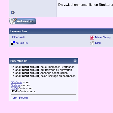
Die zwischenmenschlichen Strukturen
Lesezeichen
lalowski.de
Mister Wong
del.icio.us
Digg
Forumregeln
Es ist dir
nicht erlaubt
, neue Themen zu verfassen.
Es ist dir
nicht erlaubt
, auf Beiträge zu antworten.
Es ist dir
nicht erlaubt
, Anhänge hochzuladen.
Es ist dir
nicht erlaubt
, deine Beiträge zu bearbeiten.
BB-Code
ist
an
.
Smileys
sind
an
.
[IMG]
Code ist
an
.
HTML-Code ist
aus
.
Foren-Regeln