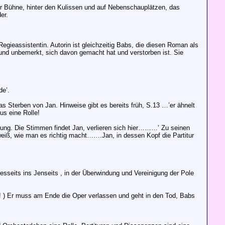
der Bühne, hinter den Kulissen und auf Nebenschauplätzen, das
er.
gieassistentin. Autorin ist gleichzeitig Babs, die diesen Roman als
s und unbemerkt, sich davon gemacht hat und verstorben ist. Sie
de’.
s Sterben von Jan. Hinweise gibt es bereits früh, S.13 …’er ähnelt
us eine Rolle!
gung. Die Stimmen findet Jan, verlieren sich hier………’ Zu seinen
er weiß, wie man es richtig macht…….Jan, in dessen Kopf die Partitur
sseits ins Jenseits , in der Überwindung und Vereinigung der Pole
 ) Er muss am Ende die Oper verlassen und geht in den Tod, Babs