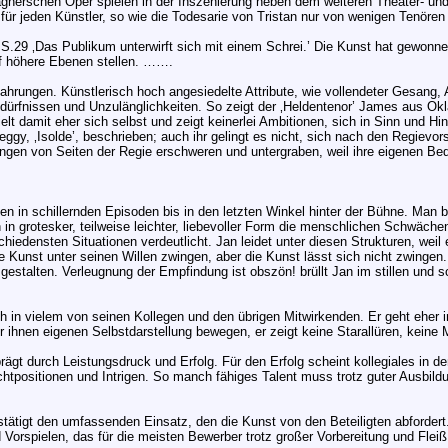
nerschen Oper spielen in der Inszenierung neben dem weiteren Theater- und 
r jeden Künstler, so wie die Todesarie von Tristan nur von wenigen Tenören 
 S.29 ‚Das Publikum unterwirft sich mit einem Schrei.’ Die Kunst hat gewon
f höhere Ebenen stellen. …….
Erfahrungen. Künstlerisch hoch angesiedelte Attribute, wie vollendeter Gesan
edürfnissen und Unzulänglichkeiten. So zeigt der ‚Heldentenor’ James aus Okla
elt damit eher sich selbst und zeigt keinerlei Ambitionen, sich in Sinn und 
ggy, ‚Isolde’, beschrieben; auch ihr gelingt es nicht, sich nach den Regievors
ungen von Seiten der Regie erschweren und untergraben, weil ihre eigenen Be
en in schillernden Episoden bis in den letzten Winkel hinter der Bühne. Man 
in grotesker, teilweise leichter, liebevoller Form die menschlichen Schwäche
iedensten Situationen verdeutlicht. Jan leidet unter diesen Strukturen, weil 
ie Kunst unter seinen Willen zwingen, aber die Kunst lässt sich nicht zwinge
 gestalten. Verleugnung der Empfindung ist obszön! brüllt Jan im stillen und
ch in vielem von seinen Kollegen und den übrigen Mitwirkenden. Er geht eher 
der ihnen eigenen Selbstdarstellung bewegen, er zeigt keine Starallüren, keine
prägt durch Leistungsdruck und Erfolg. Für den Erfolg scheint kollegiales in 
chtpositionen und Intrigen. So manch fähiges Talent muss trotz guter Ausbild
estätigt den umfassenden Einsatz, den die Kunst von den Beteiligten abforder
Vorspielen, das für die meisten Bewerber trotz großer Vorbereitung und Fleiß 