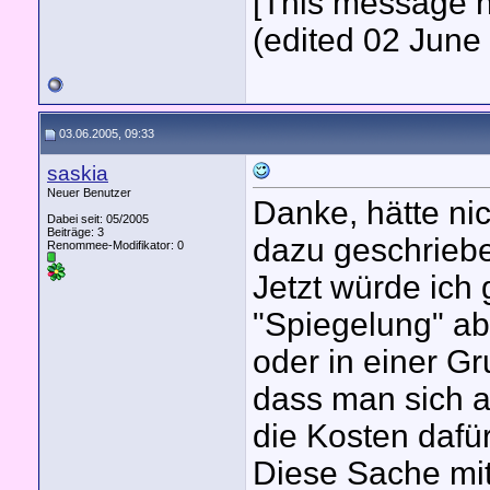
[This message h
(edited 02 June 
03.06.2005, 09:33
saskia
Neuer Benutzer
Danke, hätte nic
Dabei seit: 05/2005
Beiträge: 3
dazu geschrieb
Renommee-Modifikator:
0
Jetzt würde ich
"Spiegelung" abl
oder in einer G
dass man sich a
die Kosten dafü
Diese Sache mit