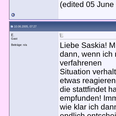
(edited 05 June 
10.06.2005, 07:27
E.
Gast
Liebe Saskia! Mi
Beiträge: n/a
dann, wenn ich n
verfahrenen
Situation verhalt
etwas reagieren 
die stattfindet 
empfunden! Imme
wie klar ich dan
endlich entsche