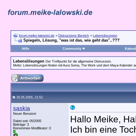
forum.meike-lalowski.de
>
Diskussions-Bereich
>
Lebenslösungen
Spiegeln, Lösung, "was ist das, wie geht das"..???
Hilfe
Community
Kalend
Lebenslösungen
Der Treffpunkt für die allgemeine Diskussion.
Motto: Lebenslösungen finden mit Aura Soma, The Work und dem Maya-Kalender au
30.05.2005, 21:52
saskia
Neuer Benutzer
Hallo Meike, Hall
Dabei seit: 05/2005
Beiträge: 3
Ich bin eine To
Renommee-Modifikator:
0