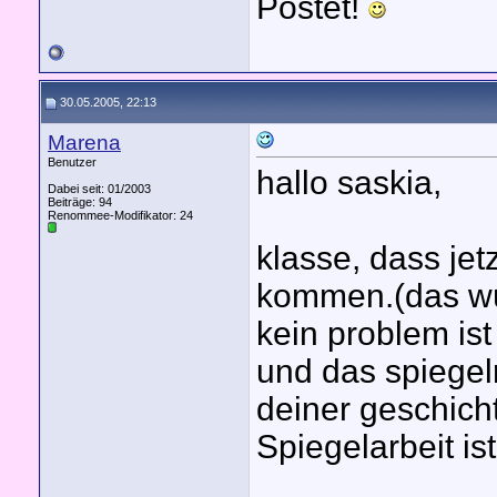
Postet!
30.05.2005, 22:13
Marena
Benutzer
hallo saskia,
Dabei seit: 01/2003
Beiträge: 94
Renommee-Modifikator:
24
klasse, dass jetz
kommen.(das wü
kein problem ist 
und das spiegeln
deiner geschich
Spiegelarbeit ist