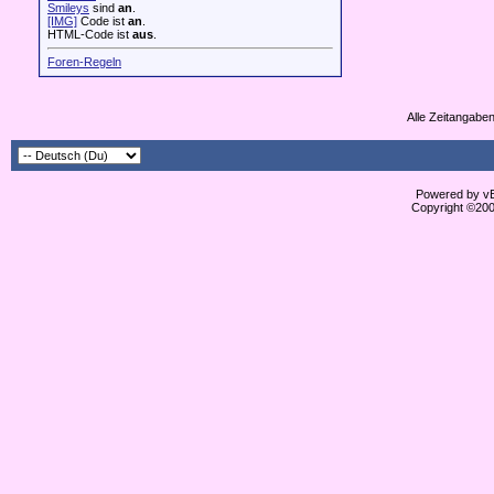
Smileys
sind
an
.
[IMG]
Code ist
an
.
HTML-Code ist
aus
.
Foren-Regeln
Alle Zeitangaben
Powered by vBu
Copyright ©2000