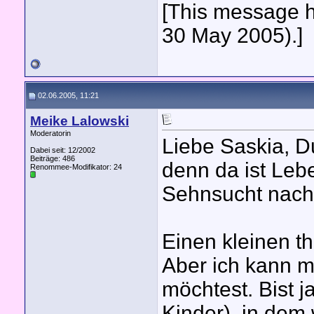
[This message h
30 May 2005).]
02.06.2005, 11:21
Meike Lalowski
Moderatorin
Liebe Saskia, Du
Dabei seit: 12/2002
Beiträge: 486
denn da ist Leb
Renommee-Modifikator:
24
Sehnsucht nach 
Einen kleinen t
Aber ich kann mi
möchtest. Bist j
Kinder), in dem