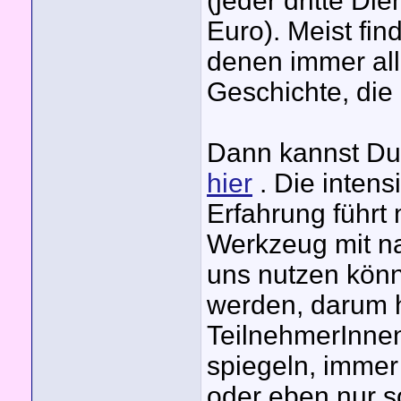
(jeder dritte Di
Euro). Meist fin
denen immer all
Geschichte, die 
Dann kannst Du
hier
. Die inten
Erfahrung führt 
Werkzeug mit n
uns nutzen könne
werden, darum h
TeilnehmerInnen
spiegeln, immer
oder eben nur s