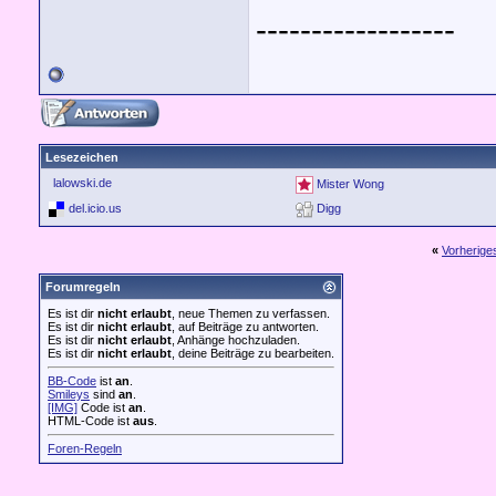
------------------
Lesezeichen
lalowski.de
Mister Wong
del.icio.us
Digg
«
Vorherig
Forumregeln
Es ist dir
nicht erlaubt
, neue Themen zu verfassen.
Es ist dir
nicht erlaubt
, auf Beiträge zu antworten.
Es ist dir
nicht erlaubt
, Anhänge hochzuladen.
Es ist dir
nicht erlaubt
, deine Beiträge zu bearbeiten.
BB-Code
ist
an
.
Smileys
sind
an
.
[IMG]
Code ist
an
.
HTML-Code ist
aus
.
Foren-Regeln