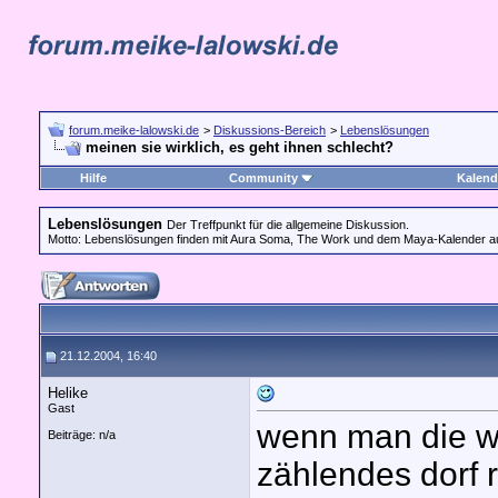
forum.meike-lalowski.de
>
Diskussions-Bereich
>
Lebenslösungen
meinen sie wirklich, es geht ihnen schlecht?
Hilfe
Community
Kalend
Lebenslösungen
Der Treffpunkt für die allgemeine Diskussion.
Motto: Lebenslösungen finden mit Aura Soma, The Work und dem Maya-Kalender au
21.12.2004, 16:40
Helike
Gast
wenn man die we
Beiträge: n/a
zählendes dorf 