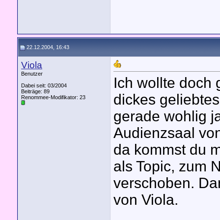
22.12.2004, 16:43
Viola
Benutzer
Ich wollte doch
Dabei seit: 03/2004
Beiträge: 89
dickes geliebtes
Renommee-Modifikator:
23
gerade wohlig 
Audienzsaal von 
da kommst du m
als Topic, zum 
verschoben. Dan
von Viola.