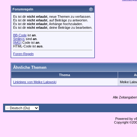
Forumregeln
Es ist dir
nicht erlaubt
, neue Themen zu verfassen.
Es ist dir
nicht erlaubt
, auf Beiträge zu antworten.
Es ist dir
nicht erlaubt
, Anhänge hochzuladen.
Es ist dir
nicht erlaubt
, deine Beiträge zu bearbeiten.
BB-Code
ist
an
.
Smileys
sind
an
.
[IMG]
Code ist
an
.
HTML-Code ist
aus
.
Foren-Regeln
Ähnliche Themen
Thema
A
Linktipps von Meike Lalowski
Meike Lalo
Alle Zeitangaben
Powered by vBu
Copyright ©2000