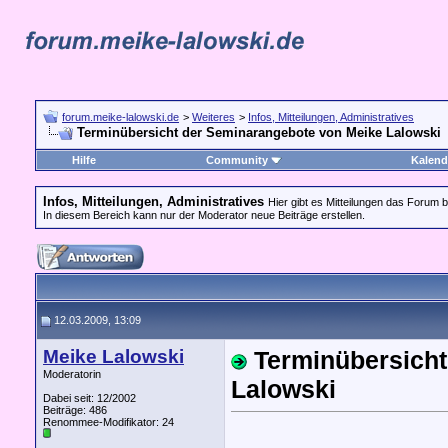
forum.meike-lalowski.de
>
Weiteres
>
Infos, Mitteilungen, Administratives
Terminübersicht der Seminarangebote von Meike Lalowski
Hilfe
Community
Kalend
Infos, Mitteilungen, Administratives
Hier gibt es Mitteilungen das Forum b
In diesem Bereich kann nur der Moderator neue Beiträge erstellen.
12.03.2009, 13:09
Meike Lalowski
Terminübersich
Moderatorin
Lalowski
Dabei seit: 12/2002
Beiträge: 486
Renommee-Modifikator:
24