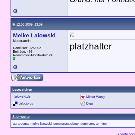
12.03.2009, 13:09
Meike Lalowski
Moderatorin
platzhalter
Dabei seit: 12/2002
Beiträge: 486
Renommee-Modifikator:
24
Lesezeichen
lalowski.de
Mister Wong
del.icio.us
Digg
Stichworte
aura soma
,
meike lalowski
,
seminarangebote
,
seminare
,
termine
«
Vorherig