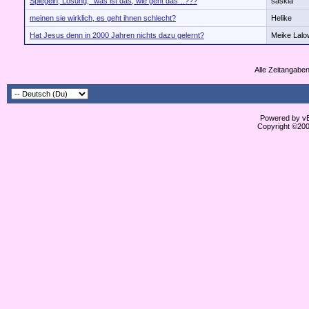
Spiegeln, Lösung, "was ist das, wie geht das"..???
saskia
meinen sie wirklich, es geht ihnen schlecht?
Helike
Hat Jesus denn in 2000 Jahren nichts dazu gelernt?
Meike Lalo
Alle Zeitangaben
Powered by vBu
Copyright ©2000