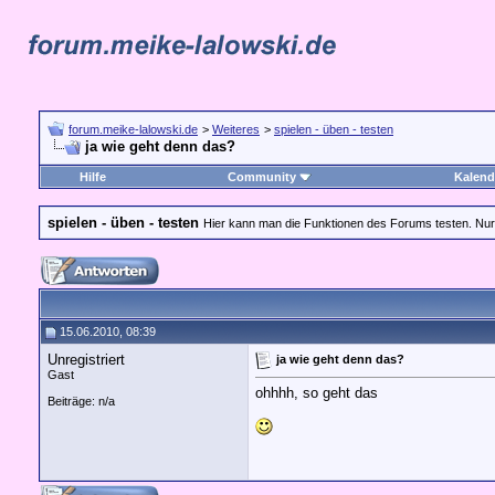
forum.meike-lalowski.de
>
Weiteres
>
spielen - üben - testen
ja wie geht denn das?
Hilfe
Community
Kalend
spielen - üben - testen
Hier kann man die Funktionen des Forums testen. Nur k
15.06.2010, 08:39
Unregistriert
ja wie geht denn das?
Gast
ohhhh, so geht das
Beiträge: n/a