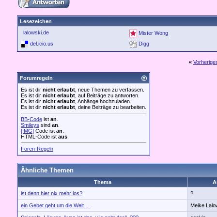
Lesezeichen
lalowski.de
Mister Wong
del.icio.us
Digg
«
Vorherig
Forumregeln
Es ist dir
nicht erlaubt
, neue Themen zu verfassen.
Es ist dir
nicht erlaubt
, auf Beiträge zu antworten.
Es ist dir
nicht erlaubt
, Anhänge hochzuladen.
Es ist dir
nicht erlaubt
, deine Beiträge zu bearbeiten.
BB-Code
ist
an
.
Smileys
sind
an
.
[IMG]
Code ist
an
.
HTML-Code ist
aus
.
Foren-Regeln
Ähnliche Themen
Thema
A
ist denn hier nix mehr los?
?
ein Gebet geht um die Welt ...
Meike Lalo