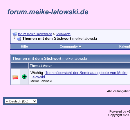
forum.meike-lalowski.de
>
Stichworte
Themen mit dem Stichwort
meike lalowski
Hilfe
Community
Kalend
Themen mit dem Stichwort
meike lalowski
Thema / Autor
Wichtig:
Terminübersicht der Seminarangebote von Meike
Lalowski
Meike Lalowski
Alle Zeitangaben
Powered by vBu
Copyright ©2000